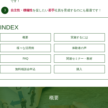
です！
自主性・積極性
を促したい
若手
社員を育成するのにも最適です！
INDEX
概要
実施するには
様々な活用例
体験者の声
FAQ
関連セミナー・教材
無料相談会申込
購入
概要