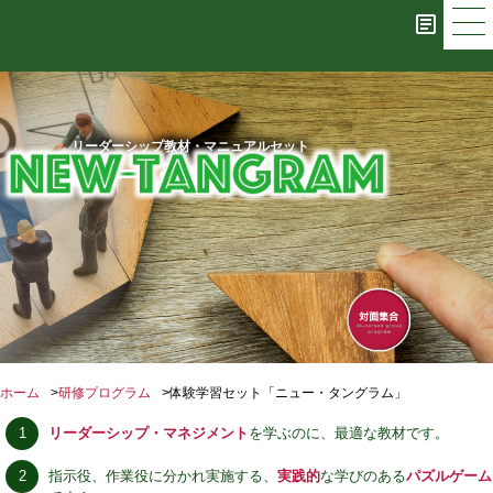
リーダーシップ教材・マニュアルセット
ニュー・タングラム
ホーム
研修プログラム
体験学習セット「ニュー・タングラム」
リーダーシップ・マネジメント
を学ぶのに、最適な教材です。
指示役、作業役に分かれ実施する、
実践的
な学びのある
パズルゲーム