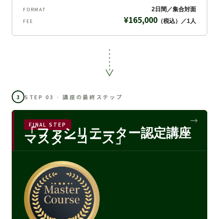
2日間／集合対面
FORMAT
¥165,000
（税込）／1人
FEE
3
STEP 03 · 講座の最終ステップ
FINAL STEP
「ファシリテーター認定講座
マスターコース」