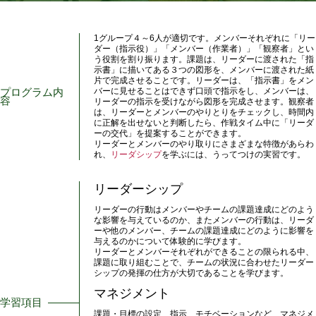
1グループ４～6人が適切です。メンバーそれぞれに「リー
ダー（指示役）」「メンバー（作業者）」「観察者」とい
う役割を割り振ります。課題は、リーダーに渡された「指
示書」に描いてある３つの図形を、メンバーに渡された紙
片で完成させることです。リーダーは、「指示書」をメン
プログラム内
バーに見せることはできず口頭で指示をし、メンバーは、
容
リーダーの指示を受けながら図形を完成させます。観察者
は、リーダーとメンバーのやりとりをチェックし、時間内
に正解を出せないと判断したら、作戦タイム中に「リーダ
ーの交代」を提案することができます。
リーダーとメンバーのやり取りにさまざまな特徴があらわ
れ、
リーダシップ
を学ぶには、うってつけの実習です。
リーダーシップ
リーダーの行動はメンバーやチームの課題達成にどのよう
な影響を与えているのか、またメンバーの行動は、リーダ
ーや他のメンバー、チームの課題達成にどのように影響を
与えるのかについて体験的に学びます。
リーダーとメンバーそれぞれができることの限られる中、
課題に取り組むことで、チームの状況に合わせたリーダー
シップの発揮の仕方が大切であることを学びます。
マネジメント
学習項目
課題・目標の設定、指示、モチベーションなど、マネジメ