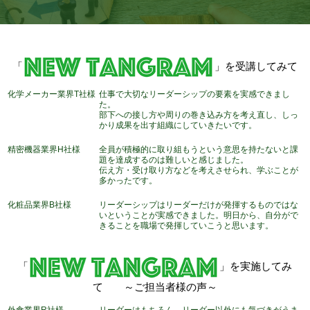
「
」を受講してみて
化学メーカー業界T社様
仕事で大切なリーダーシップの要素を実感できまし
た。
部下への接し方や周りの巻き込み方を考え直し、しっ
かり成果を出す組織にしていきたいです。
精密機器業界H社様
全員が積極的に取り組もうという意思を持たないと課
題を達成するのは難しいと感じました。
伝え方・受け取り方などを考えさせられ、学ぶことが
多かったです。
化粧品業界B社様
リーダーシップはリーダーだけが発揮するものではな
いということが実感できました。明日から、自分がで
きることを職場で発揮していこうと思います。
「
」を実施してみ
て ～ご担当者様の声～