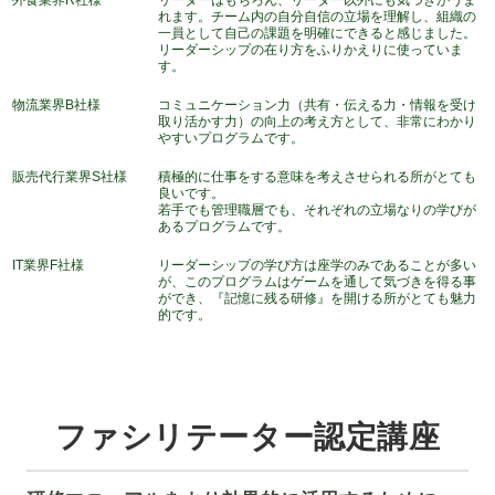
外食業界R社様
リーダーはもちろん、リーダー以外にも気づきがうま
れます。チーム内の自分自信の立場を理解し、組織の
一員として自己の課題を明確にできると感じました。
リーダーシップの在り方をふりかえりに使っていま
す。
物流業界B社様
コミュニケーション力（共有・伝える力・情報を受け
取り活かす力）の向上の考え方として、非常にわかり
やすいプログラムです。
販売代行業界S社様
積極的に仕事をする意味を考えさせられる所がとても
良いです。
若手でも管理職層でも、それぞれの立場なりの学びが
あるプログラムです。
IT業界F社様
リーダーシップの学び方は座学のみであることが多い
が、このプログラムはゲームを通して気づきを得る事
ができ、『記憶に残る研修』を開ける所がとても魅力
的です。
ファシリテーター認定講座