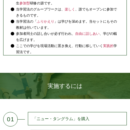
生
参加型
研修の源です。
当学習法のグループワークは、
楽しく
、誰でもオープンに参加で
きるものです。
当学習法の「
ふりかえり
」は学びを深めます。当セットにもその
教材は付いています。
参加者同士の話し合いが必ず行われ、
自由に話しあい
、学びの幅
を広げます。
ここでの学びを現場活動に置き換え、行動に移していく
実践的
学
習法です。
実施するには
01
「ニュー・タングラム」を購入