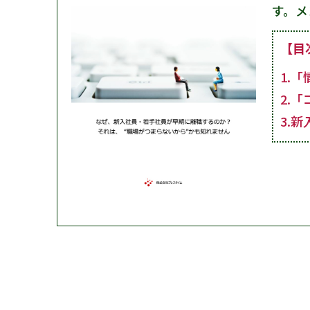
す。メ
【目
1.
2.
3.