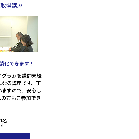
ス取得講座
内製化できます！
ログラムを講師未経
になる講座です。丁
いますので、安心し
師の方もご参加でき
1名
付