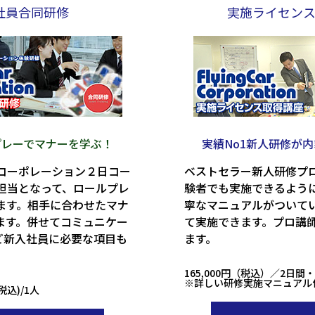
社員合同研修
実施ライセン
プレーでマナーを学ぶ！
実績No1新人研修が
コーポレーション２日コー
ベストセラー新人研修プ
担当となって、ロールプレ
験者でも実施できるよう
ます。相手に合わせたマナ
寧なマニュアルがついて
ます。併せてコミュニケー
て実施できます。プロ講
など新入社員に必要な項目も
ます。
165,000円（税込）／2日間・
※詳しい研修実施マニュアル
税込)/1人