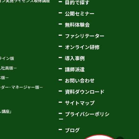
ョン実施ライセンス取得講座
目的で探す
公開セミナー
無料体験会
ファシリテーター
オンライン研修
導入事例
オンライン版
新入社員版－
講師派遣
基本版－
お問い合わせ
－リーダー･マネージャー版－
資料ダウンロード
サイトマップ
ル講座」
プライバシーポリシ
ー
ブログ