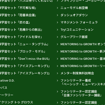
験学習セット「バスは待ってくれない2」
フライングカー・コーポレーシ
験学習セット「不可解な絵」
ニューモデル航空機
験学習セット「陪審員会議」
ダッシュオアダウン
験学習セット「匠の里」
マネジメント フォーミュラ
験学習セット「危機からの脱出」
Try!コミュニケーション
験学習セット「アイドルを探せ」
グループワーク面接
験学習セット「ニュー・タングラム」
MENTORING to GROWTH 
験学習セット「ブロック・モデル」
MENTORING to GROWTH－
学習セット「Don't miss the BUS」
MENTORING to GROWTH－
験学習セット「アイスブレーキング1」
MENTORING to GROWTH
験学習セット「アイスブレーキング2」
メンター制度無料説明会
ative O.D.
ファシリテーター養成
「ベーシック・ヒューマンスキ
ンパス
ファシリテーター認定講座
ナーラリー
「会議ファシリテーター講座」
イクリング トゥ グロウス
ファシリテーター認定講座