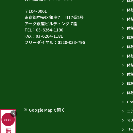
体
体
〒104-0061
東京都中央区銀座7丁目17番2号
体
アーク銀座ビルディング 7階
体
TEL：03-6264-1180
FAX：03-6264-1181
体
フリーダイヤル：0120-033-796
体
体
体
体験
体
体
Cre
Google Mapで開く
コ
✕
マ
CLICK
サ