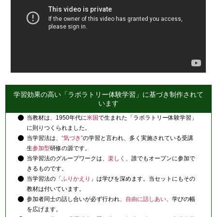
学習効果の高い「ラボラトリー体験学習」に基づき制作されて
います
当教材は、1950年代に
米国
で生まれた「ラボラトリー体験学習」
に則りつくられました。
当学習法は、
“気づき”
の学習と言われ、多く実施されている受講
生
参加型
研修の源です。
当学習法のグループワークは、
楽しく
、誰でもオープンに参加で
きるものです。
当学習法の「
ふりかえり
」は学びを深めます。当セットにもその
教材は付いています。
参加者同士の話し合いが必ず行われ、
自由に話しあい
、学びの幅
を広げます。