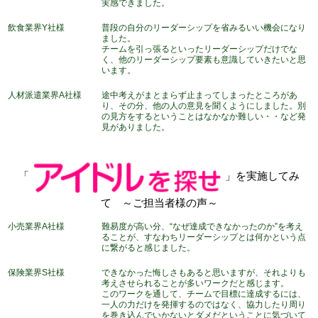
実感できました。
飲食業界Y社様
普段の自分のリーダーシップを省みるいい機会になり
ました。
チームを引っ張るといったリーダーシップだけでな
く、他のリーダーシップ要素も意識していきたいと思
います。
人材派遣業界A社様
途中考えがまとまらず止まってしまったところがあ
り、その分、他の人の意見を聞くようにしました。別
の見方をするということはなかなか難しい・・など発
見がありました。
「
」を実施してみ
て ～ご担当者様の声～
小売業界A社様
難易度が高い分、“なぜ達成できなかったのか”を考え
ることが、すなわちリーダーシップとは何かという点
に繋がると感じました。
保険業界S社様
できなかった悔しさもあると思いますが、それよりも
考えさせられることが多いワークだと感じます。
このワークを通して、チームで目標に達成するには、
一人の力だけを発揮するのではなく、協力したり周り
を巻き込んでいかないとダメだということに気づいて