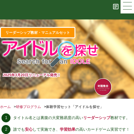
リーダーシップ教材・マニュアルセット
2025年3月20日リニューアル発売！
ホーム
研修プログラム
体験学習セット「アイドルを探せ」
タイトル名とは裏腹の大変難易度の高い
リーダーシップ
教材です。
誰でも
安心
して実施でき、
学習効果
の高いカードゲーム実習です！