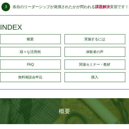
各自のリーダーシップが発揮されたかが問われる
課題解決
実習です！
INDEX
概要
実施するには
様々な活用例
体験者の声
FAQ
関連セミナー・教材
無料相談会申込
購入
概要