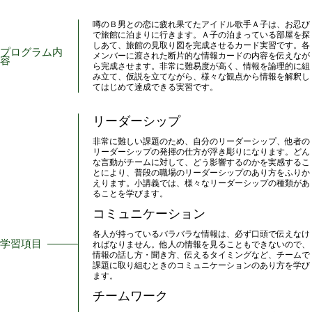
噂のＢ男との恋に疲れ果てたアイドル歌手Ａ子は、お忍び
で旅館に泊まりに行きます。Ａ子の泊まっている部屋を探
しあて、旅館の見取り図を完成させるカード実習です。各
プログラム内
メンバーに渡された断片的な情報カードの内容を伝えなが
容
ら完成させます。非常に難易度が高く、情報を論理的に組
み立て、仮説を立てながら、様々な観点から情報を解釈し
てはじめて達成できる実習です。
リーダーシップ
非常に難しい課題のため、自分のリーダーシップ、他者の
リーダーシップの発揮の仕方が浮き彫りになります。どん
な言動がチームに対して、どう影響するのかを実感するこ
とにより、普段の職場のリーダーシップのあり方をふりか
えります。小講義では、様々なリーダーシップの種類があ
ることを学びます。
コミュニケーション
各人が持っているバラバラな情報は、必ず口頭で伝えなけ
学習項目
ればなりません。他人の情報を見ることもできないので、
情報の話し方・聞き方、伝えるタイミングなど、チームで
課題に取り組むときのコミュニケーションのあり方を学び
ます。
チームワーク