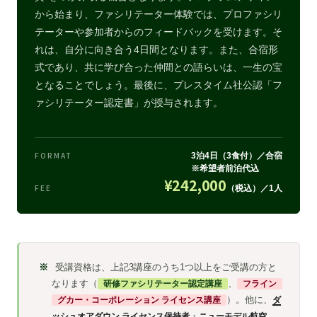
から始まり、ファシリテーター体験では、プロファシリ
テーターや参加者からのフィードバックを受けます。そ
れは、自分に向き合う4日間となります。また、合宿形
式であり、共に学び合った仲間との語らいは、一生の宝
となることでしょう。最後に、プレスタイム社公認「フ
ァシリテーター認定書」が授与されます。
FORMAT
3泊4日（3食付）／合宿
※希望者前泊代込
¥242,000
FEE
（税込）／1人
受講資格は、上記3講座のうち1つ以上をご受講の方と
なります（
研修ファシリテーター認定講座
、
フライン
グカー・コーポレーション ライセンス講座
）。他に、
ダ
ッシュオアダウン ライセンス保持者
・
ニューモデル航空