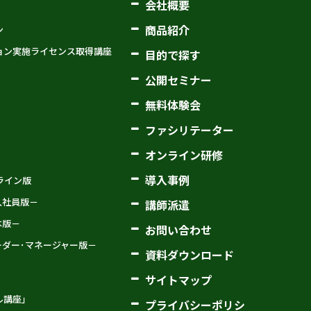
会社概要
商品紹介
ン
ョン実施ライセンス取得講座
目的で探す
公開セミナー
無料体験会
ファシリテーター
オンライン研修
導入事例
オンライン版
新入社員版－
講師派遣
基本版－
お問い合わせ
－リーダー･マネージャー版－
資料ダウンロード
サイトマップ
ル講座」
プライバシーポリシ