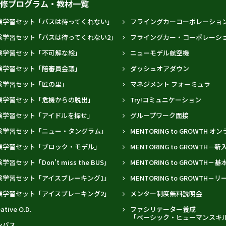
研修プログラム・教材一覧
験学習セット「バスは待ってくれない」
フライングカーコーポレーショ
験学習セット「バスは待ってくれない2」
フライングカー・コーポレーシ
験学習セット「不可解な絵」
ニューモデル航空機
験学習セット「陪審員会議」
ダッシュオアダウン
験学習セット「匠の里」
マネジメント フォーミュラ
験学習セット「危機からの脱出」
Try!コミュニケーション
験学習セット「アイドルを探せ」
グループワーク面接
験学習セット「ニュー・タングラム」
MENTORING to GROWTH 
験学習セット「ブロック・モデル」
MENTORING to GROWTH－
学習セット「Don't miss the BUS」
MENTORING to GROWTH－
験学習セット「アイスブレーキング1」
MENTORING to GROWTH
験学習セット「アイスブレーキング2」
メンター制度無料説明会
ative O.D.
ファシリテーター養成
「ベーシック・ヒューマンスキ
ンパス