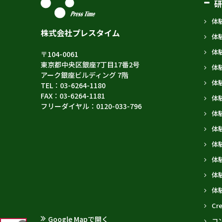
体
株式会社プレスタイム
体
体
〒104-0061
東京都中央区銀座7丁目17番2号
体
アーク銀座ビルディング 7階
体
TEL：03-6264-1180
FAX：03-6264-1181
体
フリーダイヤル：0120-033-796
体
体
体
体験
体
体
Cre
Google Mapで開く
コ