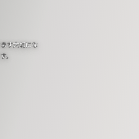
すます大切にな
す。