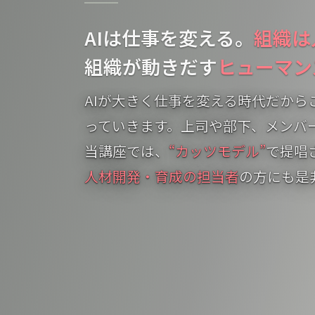
AIは仕事を変える。
組織は
組織が動きだす
ヒューマン
AIが大きく仕事を変える時代だか
っていきます。上司や部下、メンバ
当講座では、
“カッツモデル”
で提唱
人材開発・育成の担当者
の方にも是