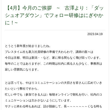
【4月】今月のご挨拶 ~ 古澤より：「ダッ
シュオアダウン」でフォロー研修はにぎやか
に！~
2023.04.19
とうとう新年度が始まりましたね。
プレスタイム社も新入社員研修の準備で大わらわで、講師の面々は
今日は京都、明日は新潟・・など、家に帰る間もなく飛び回っています。
毎年のことではありますが、この時期は社内に残る人も少なく、事務所は
寂しい雰囲気になります。
とは言っても、やはりコミュニケーションの大切さを皆さんに広めていき
たいという弊社ですから、
忙しい中でも（参加できる人は）毎朝オンラインで朝礼を行い、社内のコ
ミュニケーションは欠かさないようにしています。
サクッと終わる時もあれば、話が脱線して、長～～～～～～～くなる時も