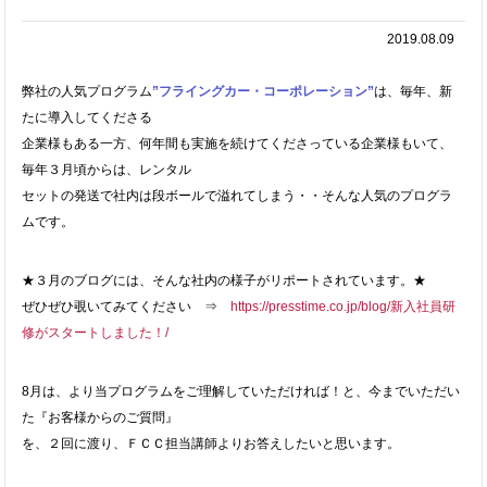
2019.08.09
弊社の人気プログラム
”フライングカー・コーポレーション”
は、毎年、新
たに導入してくださる
企業様もある一方、何年間も実施を続けてくださっている企業様もいて、
毎年３月頃からは、レンタル
セットの発送で社内は段ボールで溢れてしまう・・そんな人気のプログラ
ムです。
★３月のブログには、そんな社内の様子がリポートされています。★
ぜひぜひ覗いてみてください ⇒
https://presstime.co.jp/blog/新入社員研
修がスタートしました！/
8月は、より当プログラムをご理解していただければ！と、今までいただい
た
『お客様からのご質問』
を、２回に渡り、ＦＣＣ担当講師よりお答えしたいと思います。