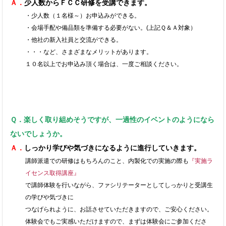
Ａ．
少人数からＦＣＣ研修を受講できます。
・少人数（１名様～）お申込みができる。
・会場手配や備品類を準備する必要がない。(上記Ｑ＆Ａ対象）
・他社の新入社員と交流ができる。
・・・など、さまざまなメリットがあります。
１０名以上でお申込み頂く場合は、一度ご相談ください。
Ｑ．楽しく取り組めそうですが、一過性のイベントのようになら
ないでしょうか。
Ａ．
しっかり学びや気づきになるように進行していきます。
講師派遣での研修はもちろんのこと、内製化での実施の際も
『実施ラ
イセンス取得講座』
で講師体験を行いながら、ファシリテーターとしてしっかりと受講生
の学びや気づきに
つなげられように、お話させていただきますので、ご安心ください。
体験会でもご実感いただけますので、まずは体験会にご参加くださ