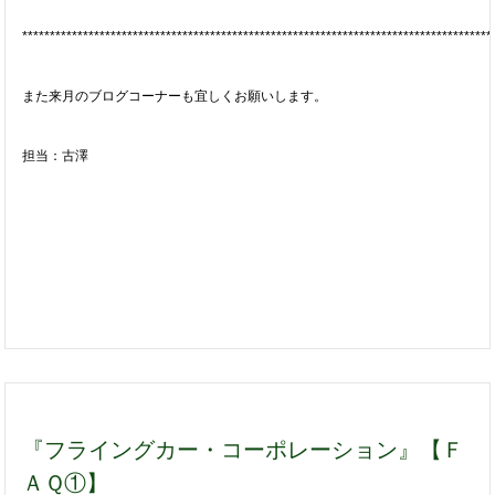
*************************************************************************************
また来月のブログコーナーも宜しくお願いします。
担当：古澤
『フライングカー・コーポレーション』【Ｆ
ＡＱ①】