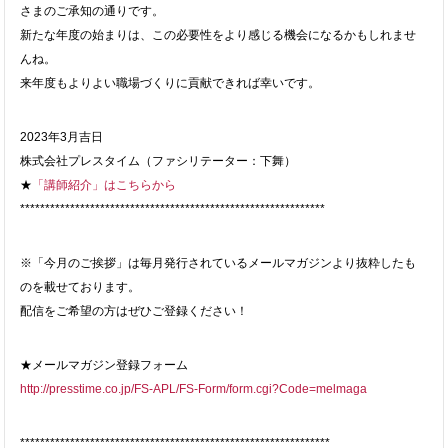
さまのご承知の通りです。
新たな年度の始まりは、この必要性をより感じる機会になるかもし
れませ
んね。
来年度もよりよい職場づくりに貢献できれば幸いです。
2023年3月吉日
株式会社プレスタイム（ファシリテーター：下舞）
★
「講師紹介」はこちらから
*************************************************************
※「今月のご挨拶」は毎月発行されているメールマガジンより抜粋したも
のを載せております。
配信をご希望の方はぜひご登録ください！
★メールマガジン登録フォーム
http://presstime.co.jp/FS-APL/FS-Form/form.cgi?Code=melmaga
**************************************************************