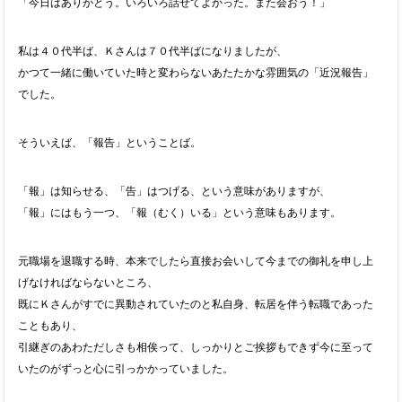
「今日はありがとう。いろいろ話せてよかった。また会おう！」
私は４０代半ば、Ｋさんは７０代半ばになりましたが、
かつて一緒に働いていた時と変わらないあたたかな雰囲気の「近況報告」
でした。
そういえば、「報告」ということば。
「報」は知らせる、「告」はつげる、という意味がありますが、
「報」にはもう一つ、「報（むく）いる」という意味もあります。
元職場を退職する時、本来でしたら直接お会いして今までの御礼を申し上
げなければならないところ、
既にＫさんがすでに異動されていたのと私自身、転居を伴う転職であった
こともあり、
引継ぎのあわただしさも相俟って、しっかりとご挨拶もできず今に至って
いたのがずっと心に引っかかっていました。